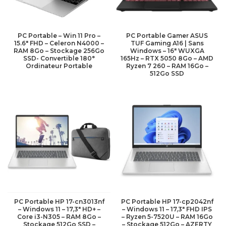
PC Portable – Win 11 Pro –
PC Portable Gamer ASUS
15.6″ FHD – Celeron N4000 –
TUF Gaming A16 | Sans
RAM 8Go – Stockage 256Go
Windows – 16″ WUXGA
SSD- Convertible 180°
165Hz – RTX 5050 8Go – AMD
Ordinateur Portable
Ryzen 7 260 – RAM 16Go –
512Go SSD
PC Portable HP 17-cn3013nf
PC Portable HP 17-cp2042nf
– Windows 11 – 17,3″ HD+ –
– Windows 11 – 17,3″ FHD IPS
Core i3-N305 – RAM 8Go –
– Ryzen 5-7520U – RAM 16Go
Stockage 512Go SSD –
– Stockage 512Go – AZERTY