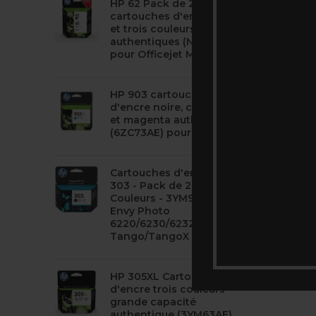
HP 62 Pack de 2
cartouches d'encre noire
et trois couleurs
authentiques (N9J71AE)
pour Officejet Mobile 250,
HP 903 cartouches
d'encre noire, cyan, jaune
et magenta authentiques
(6ZC73AE) pour HP
Cartouches d'encre HP
303 - Pack de 2 - Noir et
Couleurs - 3YM92AE -
Envy Photo
6220/6230/6232,
Tango/TangoX
HP 305XL Cartouche
d'encre trois couleurs
grande capacité
authentique (3YM63AE)