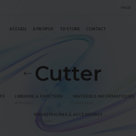
FAQS
ACCUEIL
À PROPOS
TD STORE
CONTACT
Cutter
FS
LIBRAIRIE & PAPETERIE
MATÉRIELS INFORMATIQUES
43
Produits
104
Produits
SMARTPHONES & ACCESSOIRES
17
Produits