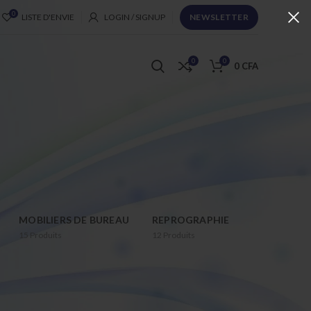
0
LISTE D'ENVIE
LOGIN / SIGNUP
NEWSLETTER
0
0
0
CFA
MOBILIERS DE BUREAU
REPROGRAPHIE
15
Produits
12
Produits