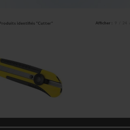
Afficher
9
24
Produits identifiés “Cutter”
r lame 18mm avec 10 lames
de rechange